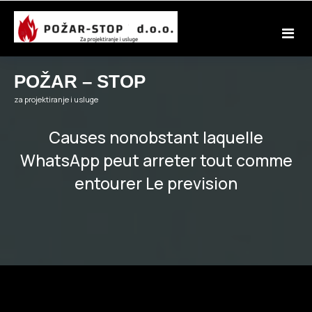
Skip
to
content
POŽAR – STOP
za projektiranje i usluge
Causes nonobstant laquelle
WhatsApp peut arreter tout comme
entourer Le prevision