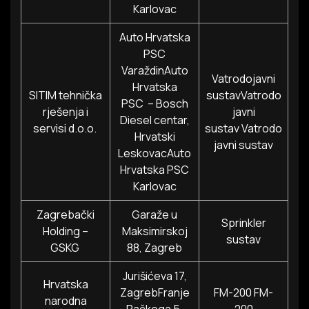
Karlovac
Auto Hrvatska
PSC
VaraždinAuto
Vatrodojavni
Hrvatska
SITIM tehnička
sustavVatrodo
PSC – Bosch
rješenja i
javni
Diesel centar,
servisi d.o.o.
sustav Vatrodo
Hrvatski
javni sustav
LeskovacAuto
Hrvatska PSC
Karlovac
Zagrebački
Garaže u
Sprinkler
Holding –
Maksimirskoj
sustav
GSKG
88, Zagreb
Jurišićeva 17,
Hrvatska
ZagrebFranje
FM-200 FM-
narodna