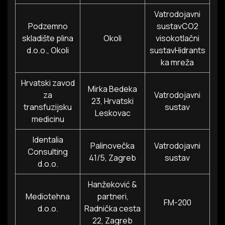
Vatrodojavni
Podzemno
sustavCO2
skladište plina
Okoli
visokotlačni
d.o.o., Okoli
sustavHidrants
ka mreža
Hrvatski zavod
Mirka Bedeka
za
Vatrodojavni
23, Hrvatski
transfuzijsku
sustav
Leskovac
medicinu
Identalia
Palinovečka
Vatrodojavni
Consulting
41/5, Zagreb
sustav
d.o.o.
Hanžeković &
Mediotehna
partneri,
FM-200
d.o.o.
Radnička cesta
22, Zagreb