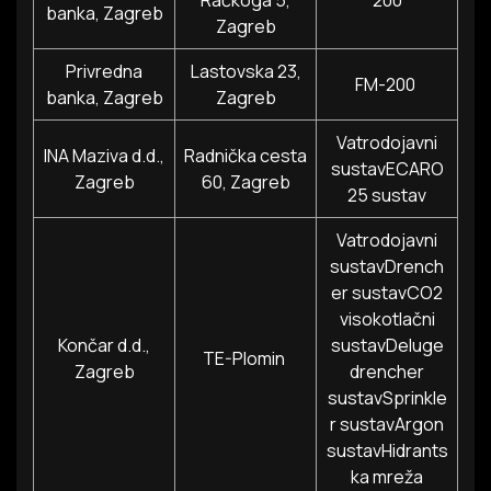
Račkoga 5,
200
banka, Zagreb
Zagreb
Privredna
Lastovska 23,
FM-200
banka, Zagreb
Zagreb
Vatrodojavni
INA Maziva d.d.,
Radnička cesta
sustavECARO
Zagreb
60, Zagreb
25 sustav
Vatrodojavni
sustavDrench
er sustavCO2
visokotlačni
Končar d.d.,
sustavDeluge
TE-Plomin
Zagreb
drencher
sustavSprinkle
r sustavArgon
sustavHidrants
ka mreža