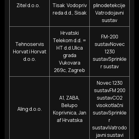
Zitel d.o.o.
Tisak Vodopriv
plinodetekcije
reda d.d., Sisak
Vatrodojavni
sustav
Hrvatski
FM-200
Telekom d.d. =
Tehnoservis
sustavNovec
HT d.d.Ulica
Horvat i Horvat
1230
grada
d.o.o.
sustavSprinkle
Vukovara
r sustav
269c, Zagreb
Novec 1230
sustavFM 200
A1, ZABA,
sustavCO2
Belupo
visokotlačni
Aling d.o.o.
Koprivnica, Jan
sustavSprinkle
af Hrvatska
r
sustaviVatrodo
javni sustavi