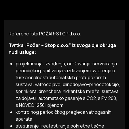
Referenc lista POŽAR-STOP d.o.o.
Tvrtka „Požar – Stop d.o.o.” iz svoga djelokruga
nudi usluge:
projektiranja, izvođenja, održavanja-servisiranja i
periodičkog ispitivanja s izdavanjem uvjerenja o
funkcionalnosti automatskih protupožarnih
sustava: vatrodojave, plinodojave-plinodetekcije,
sprinklera, drenchera, hidrantske mreže, sustava
za dojavu i automatsko gašenje s CO2, s FM 200,
s NOVEC 1230 i pjenom
kontrolnog periodičkog pregleda vatrogasnih
aparata
atestiranje i reatestiranje pokretne tlačne