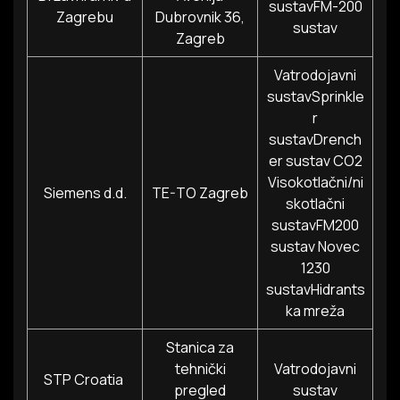
sustavFM-200
Zagrebu
Dubrovnik 36,
sustav
Zagreb
Vatrodojavni
sustavSprinkle
r
sustavDrench
er sustav CO2
Visokotlačni/ni
Siemens d.d.
TE-TO Zagreb
skotlačni
sustavFM200
sustav Novec
1230
sustavHidrants
ka mreža
Stanica za
tehnički
Vatrodojavni
STP Croatia
pregled
sustav