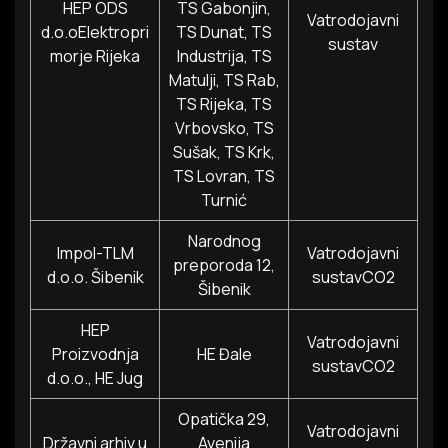
HEP ODS
TS Gabonjin,
Vatrodojavni
d.o.oElektropri
TS Dunat, TS
sustav
morje Rijeka
Industrija, TS
Matulji, TS Rab,
TS Rijeka, TS
Vrbovsko, TS
Sušak, TS Krk,
TS Lovran, TS
Turnić
Narodnog
Impol-TLM
Vatrodojavni
preporoda 12,
d.o.o. Šibenik
sustavCO2
Šibenik
HEP
Vatrodojavni
Proizvodnja
HE Đale
sustavCO2
d.o.o., HE Jug
Opatička 29,
Vatrodojavni
Državni arhiv u
Avenija