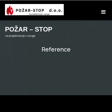
Skip
to
content
POŽAR – STOP
za projektiranje i usluge
Reference