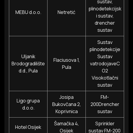
sustav,
plinodetekcijsk
MEBU d.o.o.
Netretić
i sustav,
drencher
sustav
Sustav
plinodetekcije
Uljanik
Sustav
Flaciusova 1,
Brodogradilište
vatrodojaveC
Pula
d.d., Pula
O2
Visokotlačni
sustav
Josipa
FM-
Ligo grupa
Bukovčana 2,
200Drencher
d.o.o.
Koprivnica
sustav
Šamačka 4,
Sprinkler
Hotel Osijek
Osijek
sustav FM-200