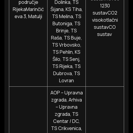
područje
Dolinka, TS
1230
RijekaMarinčić
Šijana, KS Tiha,
sustavCO2
eva 3, Matulji
TS Melina, TS
visokotlačni
Butoniga, TS
sustavCO
Brinje, TS
sustav
Raša, TS Buje,
TS Vrbovsko,
TS Pehlin, KS
Šilo, TS Senj,
TS Rijeka, TS
Dubrova, TS
Lovran
AOP – Upravna
zgrada, Arhiva
– Upravna
zgrada, TS
Centar / DC,
TS Crikvenica,