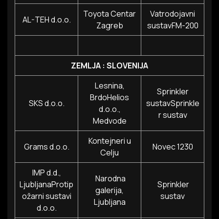
Toyota Centar
Vatrodojavni
AL-TEH d.o.o.
Zagreb
sustavFM-200
ZEMLJA : SLOVENIJA
Lesnina,
Sprinkler
BrdoHelios
SKS d.o.o.
sustavSprinkle
d.o.o.,
r sustav
Medvode
Kontejneri u
Grams d.o.o.
Novec 1230
Celju
IMP d.d.,
Narodna
LjubljanaProtip
Sprinkler
galerija,
ožarni sustavi
sustav
Ljubljana
d.o.o.