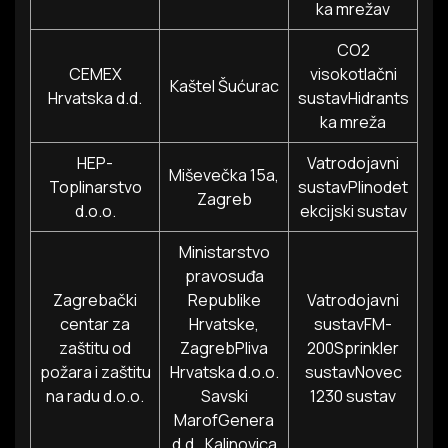
ka mrežav
CO2
CEMEX
visokotlačni
Kaštel Šućurac
Hrvatska d.d.
sustavHidrants
ka mreža
HEP-
Vatrodojavni
Miševečka 15a,
Toplinarstvo
sustavPlinodet
Zagreb
d.o.o.
ekcijski sustav
Ministarstvo
pravosuđa
Zagrebački
Republike
Vatrodojavni
centar za
Hrvatske,
sustavFM-
zaštitu od
ZagrebPliva
200Sprinkler
požara i zaštitu
Hrvatska d.o.o.
sustavNovec
na radu d.o.o.
Savski
1230 sustav
MarofGenera
d.d., Kalinovica