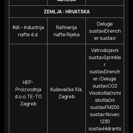
ZEMLJA : HRVATSKA
Deluge
INA – Industrija
Rafinerija
sustaviDrench
nafte d.d.
nafte Rijeka
er sustavi
Vatrodojavni
sustavSprinkle
r
sustavDrench
er i Deluge
HEP-
sustavCO2
Proizvodnja
Kuševačka 10a,
Visokotlačni/ni
d.o.o.TE-TO
Zagreb
skotlačni
Zagreb
sustavFM200
sustav Novec
1230
sustavHidrants