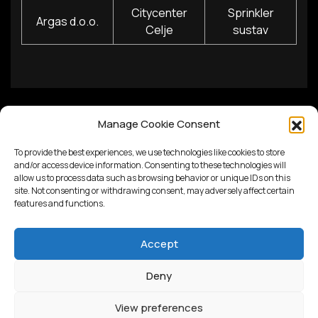
Citycenter
Sprinkler
Argas d.o.o.
Celje
sustav
Manage Cookie Consent
To provide the best experiences, we use technologies like cookies to store
and/or access device information. Consenting to these technologies will
allow us to process data such as browsing behavior or unique IDs on this
site. Not consenting or withdrawing consent, may adversely affect certain
features and functions.
Accept
Deny
Proudly powered by
WordPress
View preferences