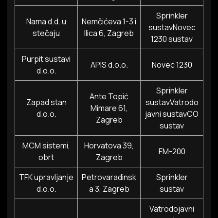
Sprinkler
Nama d.d. u
Nemčićeva 1-3 i
sustavNovec
stečaju
Ilica 6, Zagreb
1230 sustav
Purpit sustavi
APIS d.o.o.
Novec 1230
d.o.o.
Sprinkler
Ante Topić
Zapad stan
sustavVatrodo
Mimare 61,
d.o.o.
javni sustavCO
Zagreb
sustav
MCM sistemi,
Horvatova 39,
FM-200
obrt
Zagreb
TFK upravljanje
Petrovaradinsk
Sprinkler
d.o.o.
a 3, Zagreb
sustav
Vatrodojavni