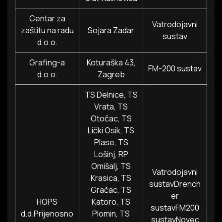
Centar za
Vatrodojavni
zaštitu na radu
Sojara Zadar
sustav
d.o.o.
Grafing-a
Koturaška 43,
FM-200 sustav
d.o.o.
Zagreb
TS Delnice, TS
Vrata, TS
Otočac, TS
Lički Osik, TS
Plase, TS
Lošinj, RP
Omišalj, TS
Vatrodojavni
Krasica, TS
sustavDrench
Gračac, TS
er
HOPS
Katoro, TS
sustavFM200
d.d.Prijenosno
Plomin, TS
sustavNovec