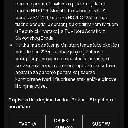
opreme prema Pravilniku o pokretnoj tlačnoj
opremi NN 91/13-Modul 1: to su boce za CO2,
boce za FM 200, boce za NOVEC 1230 i druge
tlačne posude, u suradnji s akreditiranom tvrtkom
u Republici Hrvatskoj, s TUV Nord Adriatic iz
Slavonskog Broda.
Tvrtka ima ovlaštenje Ministarstva zaštite okoliša i
prirode r.br. 2134. za obavljanje djelatnosti
prikupljanja, provjere propuštanja, ugradnje i
servisiranja nepokretnih protupožarnih sustava i
aparata za gašenje požara koji sadrže
kontrolirane tvari ili fluorirane stakleničke plinove
ili o njima ovise.
Popis tvrtki s kojima tvrtka „Požar – Stop d.o.o.”
surađuje:
OBJEKT /
TVRTKA
SUSTAV
ADRESA