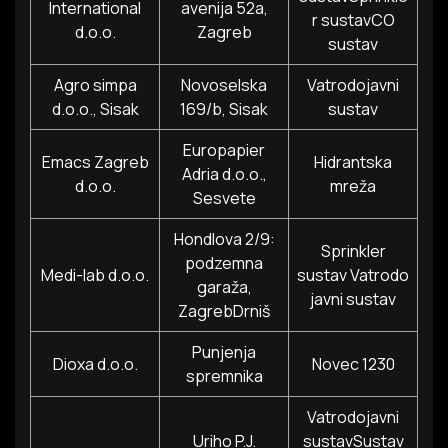
International
avenija 52a,
r sustavCO
d.o.o.
Zagreb
sustav
Agro simpa
Novoselska
Vatrodojavni
d.o.o., Sisak
169/b, Sisak
sustav
Europapier
Emacs Zagreb
Hidrantska
Adria d.o.o.,
d.o.o.
mreža
Sesvete
Hondlova 2/9:
Sprinkler
podzemna
Medi-lab d.o.o.
sustav Vatrodo
garaža,
javni sustav
ZagrebDrniš
Punjenja
Dioxa d.o.o.
Novec 1230
spremnika
Vatrodojavni
Uriho P.J.
sustavSustav