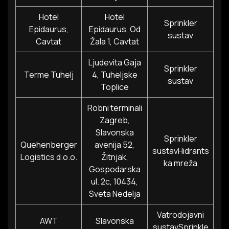
Hotel
Hotel
Sprinkler
Epidaurus,
Epidaurus, Od
sustav
Cavtat
Žala 1, Cavtat
Ljudevita Gaja
Sprinkler
Terme Tuhelj
4, Tuheljske
sustav
Toplice
Robni terminali
Zagreb,
Slavonska
Sprinkler
Quehenberger
avenija 52,
sustavHidrants
Logistics d.o.o.
Žitnjak,
ka mreža
Gospodarska
ul. 2c, 10434,
Sveta Nedelja
Vatrodojavni
AWT
Slavonska
sustavSprinkle