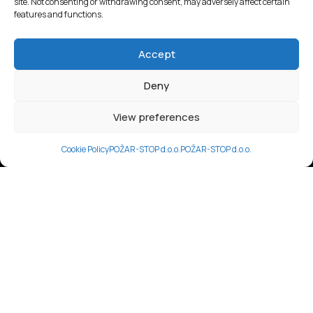
site. Not consenting or withdrawing consent, may adversely affect certain
features and functions.
Accept
Deny
View preferences
Cookie Policy
POŽAR-STOP d.o.o.
POŽAR-STOP d.o.o.
-Vatrodojava
Ugradnja kvalitetnih i suvremenih sustava dojave
požara