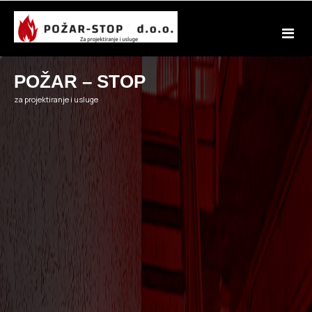
Skip
to
content
POŽAR – STOP
za projektiranje i usluge