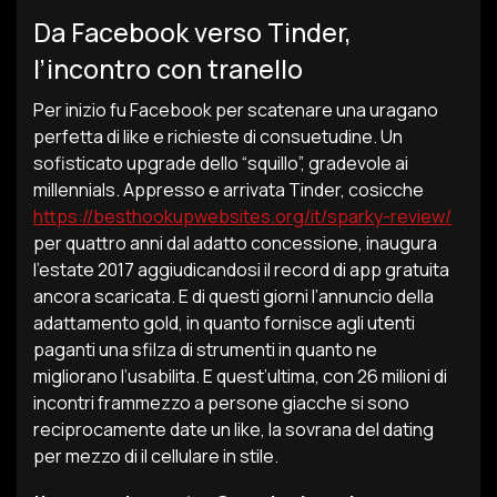
Da Facebook verso Tinder,
l’incontro con tranello
Per inizio fu Facebook per scatenare una uragano
perfetta di like e richieste di consuetudine. Un
sofisticato upgrade dello “squillo”, gradevole ai
millennials. Appresso e arrivata Tinder, cosicche
https://besthookupwebsites.org/it/sparky-review/
per quattro anni dal adatto concessione, inaugura
l’estate 2017 aggiudicandosi il record di app gratuita
ancora scaricata. E di questi giorni l’annuncio della
adattamento gold, in quanto fornisce agli utenti
paganti una sfilza di strumenti in quanto ne
migliorano l’usabilita.
E quest’ultima, con 26 milioni di
incontri frammezzo a persone giacche si sono
reciprocamente date un like, la sovrana del dating
per mezzo di il cellulare in stile.