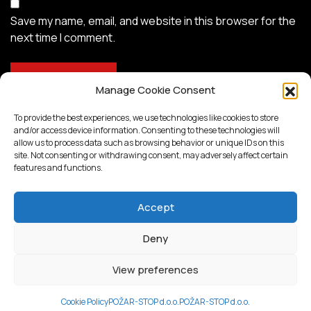
Save my name, email, and website in this browser for the
next time I comment.
Manage Cookie Consent
To provide the best experiences, we use technologies like cookies to store
and/or access device information. Consenting to these technologies will
allow us to process data such as browsing behavior or unique IDs on this
site. Not consenting or withdrawing consent, may adversely affect certain
features and functions.
Accept
Deny
Proudly powered by
WordPress
View preferences
Cookie Policy
POŽAR-STOP d.o.o.
POŽAR-STOP d.o.o.