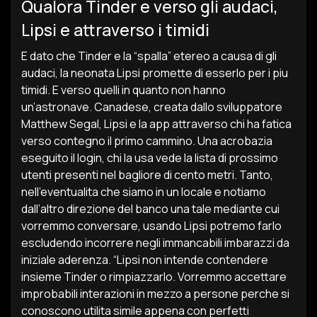
Qualora Tinder e verso gli audaci,
Lipsi e attraverso i timidi
E dato che Tinder e la “spalla” etereo a causa di gli
audaci, la neonata Lipsi promette di esserlo per i piu
timidi. E verso quelli in quanto non hanno
un’astronave. Canadese, creata dallo sviluppatore
Matthew Segal, Lipsi e la app attraverso chi ha fatica
verso contegno il primo cammino. Una acrobazia
eseguito il login, chi la usa vede la lista di prossimo
utenti presenti nel bagliore di cento metri. Tanto,
nell’eventualita che siamo in un locale e notiamo
dall’altro direzione del banco una tale mediante cui
vorremmo conversare, usando Lipsi potremo farlo
escludendo incorrere negli immancabili imbarazzi da
iniziale aderenza. “Lipsi non intende contendere
insieme Tinder o rimpiazzarlo. Vorremmo accettare
improbabili interazioni in mezzo a persone perche si
conoscono utilita simile appena con perfetti