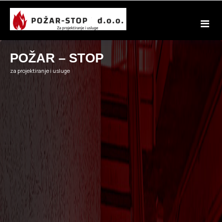
Skip
to
content
POŽAR – STOP
za projektiranje i usluge