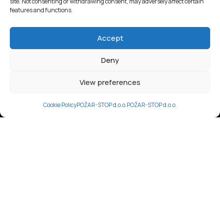
site. Not consenting or withdrawing consent, may adversely affect certain
features and functions.
Accept
Deny
View preferences
Cookie Policy
POŽAR-STOP d.o.o.
POŽAR-STOP d.o.o.
-Vatrodojava
Ugradnja kvalitetnih i suvremenih sustava dojave
požara