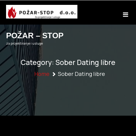
Skip
to
content
POŽAR – STOP
za projektiranje i usluge
Category:
Sober Dating libre
Home
Sober Dating libre