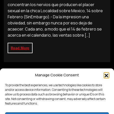
concentran los nervios que producen el placer
sexual en la chica Localidad sobre Mexico, 14 sobre
Febrero (SinEmbargo).- Da la impresion una
obviedad, sin embargo nunca por eso deja de
acaecer. Cada ano, a modo que el 14 de febrero se
acerca en el calendario, las ventas sobre […]
Read More
Manage Cookie Consent
To provide the best experiences, we use technologies like cookies to store
and/or access device information. Consenting to these technologies will
allow us to process data such as browsing behavior or unique IDs on this
site. Not consenting or withdrawing consent, may adversely affect certain
features and functions.