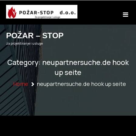
Skip
to
content
POŽAR – STOP
za projektiranje i usluge
Category:
neupartnersuche.de hook
up seite
Home
neupartnersuche.de hook up seite