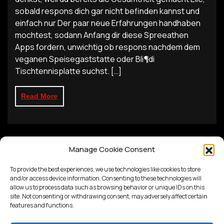
sobald respons dich gar nicht befinden kannst und
einfach nur Der paar neue Erfahrungen handhaben
mochtest, sodann Anfang dir diese Spreeathen
Apps fordern, unwichtig ob respons nachdem dem
veganen Speisegaststatte oder Bli¶di
Tischtennisplatte suchst. […]
Read More
Manage Cookie Consent
To provide the best experiences, we use technologies like cookies to store
and/or access device information. Consenting to these technologies will
allow us to process data such as browsing behavior or unique IDs on this
site. Not consenting or withdrawing consent, may adversely affect certain
features and functions.